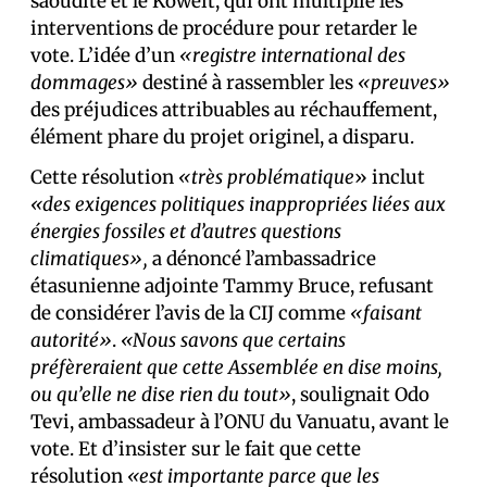
saoudite et le Koweït, qui ont multiplié les
interventions de procédure pour retarder le
vote. L’idée d’un
«registre international des
dommages»
destiné à rassembler les
«preuves»
des préjudices attribuables au réchauffement,
élément phare du projet originel, a disparu.
Cette résolution
«très problématique
» inclut
«des exigences politiques inappropriées liées aux
énergies fossiles et d’autres questions
climatiques»,
a dénoncé l’ambassadrice
étasunienne adjointe Tammy Bruce, refusant
de considérer l’avis de la CIJ comme
«faisant
autorité»
.
«Nous savons que certains
préfèreraient que cette Assemblée en dise moins,
ou qu’elle ne dise rien du tout»
, soulignait Odo
Tevi, ambassadeur à l’ONU du Vanuatu, avant le
vote. Et d’insister sur le fait que cette
résolution
«est importante parce que les