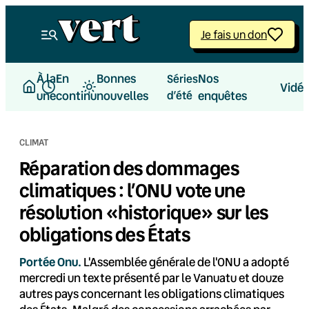
Aller
au
Je fais un don
contenu
À la
En
Bonnes
Nos
Séries
Vidé
une
continu
nouvelles
d’été
enquêtes
CLIMAT
Réparation des dommages
climatiques : l’ONU vote une
résolution «historique» sur les
obligations des États
Portée Onu.
L'Assemblée générale de l'ONU a adopté
mercredi un texte présenté par le Vanuatu et douze
autres pays concernant les obligations climatiques