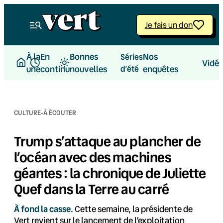
Aller
au
Je fais un don
contenu
À la
En
Bonnes
Nos
Séries
Vidé
une
continu
nouvelles
d’été
enquêtes
·
CULTURE
À ÉCOUTER
Trump s’attaque au plancher de
l’océan avec des machines
géantes : la chronique de Juliette
Quef dans la Terre au carré
À fond la casse.
Cette semaine, la présidente de
Vert revient sur le lancement de l’exploitation