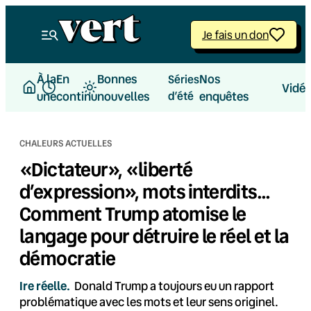
Aller
au
Je fais un don
contenu
À la
En
Bonnes
Nos
Séries
Vidé
une
continu
nouvelles
d’été
enquêtes
CHALEURS ACTUELLES
«Dictateur», «liberté
d’expression», mots interdits…
Comment Trump atomise le
langage pour détruire le réel et la
démocratie
Ire réelle.
Donald Trump a toujours eu un rapport
problématique avec les mots et leur sens originel.