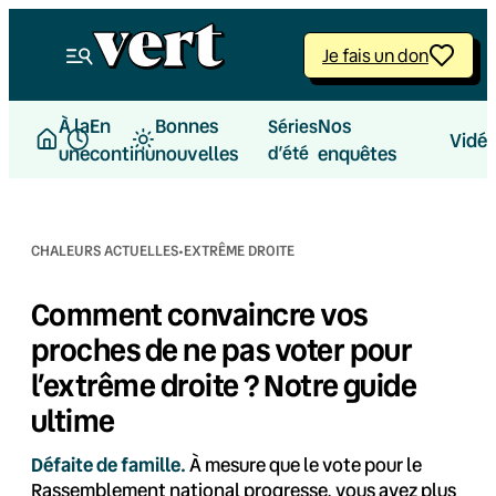
Aller
au
Je fais un don
contenu
À la
En
Bonnes
Nos
Séries
Vidé
une
continu
nouvelles
d’été
enquêtes
·
CHALEURS ACTUELLES
EXTRÊME DROITE
Comment convaincre vos
proches de ne pas voter pour
l’extrême droite ? Notre guide
ultime
Défaite de famille.
À mesure que le vote pour le
Rassemblement national progresse, vous avez plus