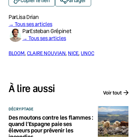
Copier le lien
Partager
Par
Lisa Drian
→ Tous ses articles
Par
Esteban Grépinet
→ Tous ses articles
BLOOM
, 
CLAIRE NOUVIAN
, 
NICE
, 
UNOC
À lire aussi
Voir tout
DÉCRYPTAGE
Des moutons contre les flammes :
quand l’Espagne paie ses
éleveurs pour prévenir les
incendies