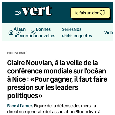
Aller
au
Je fais un don
contenu
À la
En
Bonnes
Nos
Séries
Vidé
une
continu
nouvelles
d’été
enquêtes
BIODIVERSITÉ
Claire Nouvian, à la veille de la
conférence mondiale sur l’océan
à Nice : «Pour gagner, il faut faire
pression sur les leaders
politiques»
Face à l’amer.
Figure de la défense des mers, la
directrice générale de l’association Bloom livre à