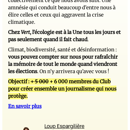
collectivement ce que nous avons subi. Une
amnésie qui conduit beaucoup d’entre nous à
élire celles et ceux qui aggravent la crise
climatique.
Chez
Vert
, l’écologie est à la Une tous les jours et
pas seulement quand il fait chaud
.
Climat, biodiversité, santé et désinformation :
vous pouvez compter sur nous pour rafraîchir
la mémoire de tout le monde quand viendront
les élections
. On n’y arrivera qu’avec vous !
Objectif :
+ 5 000
+ 6 000 membres du Club
pour créer ensemble un journalisme qui nous
protège.
En savoir plus
Loup Espargilière