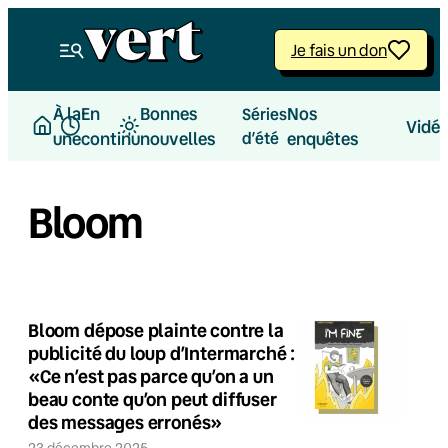
Je fais un don
À la
En
Bonnes
Nos
Séries
Vidé
une
continu
nouvelles
d’été
enquêtes
Bloom
Bloom dépose plainte contre la
publicité du loup d’Intermarché :
«Ce n’est pas parce qu’on a un
beau conte qu’on peut diffuser
des messages erronés»