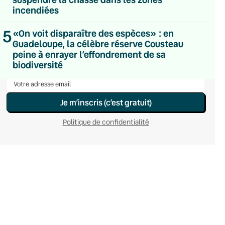
Du lundi au vendredi
incendiées
Hebdomadaire
Le samedi
5
«On voit disparaître des espèces» : en
Chaleurs Actuelles
Guadeloupe, la célèbre réserve Cousteau
Une fois par mois
peine à enrayer l’effondrement de sa
C’était Mieux Après
biodiversité
Occasionnelle
Je m’inscris (c’est gratuit)
Politique de confidentialité