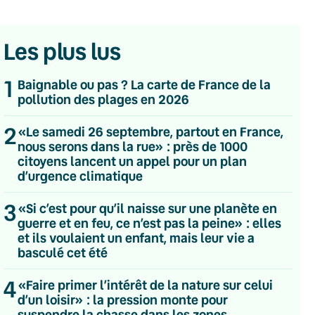
Les plus lus
1
Baignable ou pas ? La carte de France de la
pollution des plages en 2026
2
«Le samedi 26 septembre, partout en France,
nous serons dans la rue» : près de 1000
citoyens lancent un appel pour un plan
d’urgence climatique
3
«Si c’est pour qu’il naisse sur une planète en
guerre et en feu, ce n’est pas la peine» : elles
et ils voulaient un enfant, mais leur vie a
basculé cet été
4
💌 Inscrivez-vous à nos newsletters
«Faire primer l’intérêt de la nature sur celui
d’un loisir» : la pression monte pour
Quotidienne
suspendre la chasse dans les zones