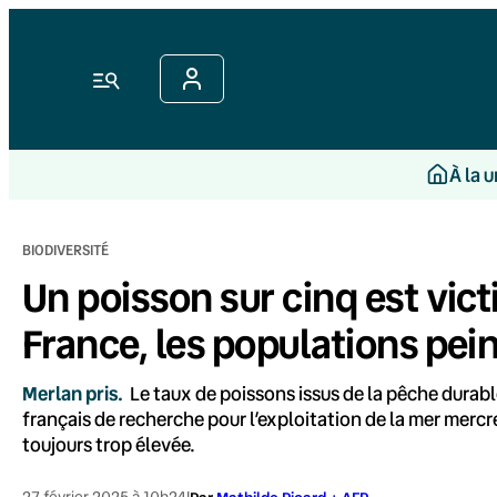
Aller
au
contenu
Menu
À la 
BIODIVERSITÉ
Un poisson sur cinq est vic
France, les populations pei
Merlan pris.
Le taux de poissons issus de la pêche durab
français de recherche pour l’exploitation de la mer mer
toujours trop élevée.
27 février 2025 à 10h24