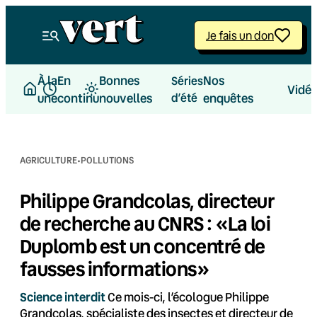
Aller
au
Je fais un don
contenu
À la
En
Bonnes
Nos
Séries
Vidé
une
continu
nouvelles
d’été
enquêtes
·
AGRICULTURE
POLLUTIONS
Philippe Grandcolas, directeur
de recherche au CNRS : «La loi
Duplomb est un concentré de
fausses informations»
Science interdit
Ce mois-ci, l’écologue Philippe
Grandcolas, spécialiste des insectes et directeur de