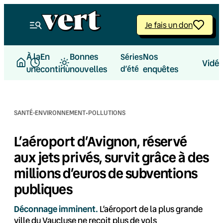
Aller
au
Je fais un don
contenu
À la
En
Bonnes
Nos
Séries
Vidé
une
continu
nouvelles
d’été
enquêtes
·
SANTÉ-ENVIRONNEMENT
POLLUTIONS
L’aéroport d’Avignon, réservé
aux jets privés, survit grâce à des
millions d’euros de subventions
publiques
Déconnage imminent.
L’aéroport de la plus grande
ville du Vaucluse ne reçoit plus de vols