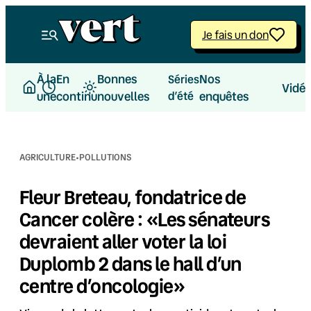
Aller
au
Je fais un don
contenu
À la
En
Bonnes
Nos
Séries
Vidé
une
continu
nouvelles
d’été
enquêtes
·
AGRICULTURE
POLLUTIONS
Fleur Breteau, fondatrice de
Cancer colère : «Les sénateurs
devraient aller voter la loi
Duplomb 2 dans le hall d’un
centre d’oncologie»