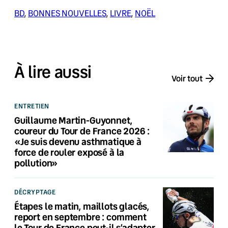
BD
, 
BONNES NOUVELLES
, 
LIVRE
, 
NOËL
À lire aussi
Voir tout
ENTRETIEN
Guillaume Martin-Guyonnet,
coureur du Tour de France 2026 :
«Je suis devenu asthmatique à
force de rouler exposé à la
pollution»
DÉCRYPTAGE
Étapes le matin, maillots glacés,
report en septembre : comment
le Tour de France peut-il s’adapter