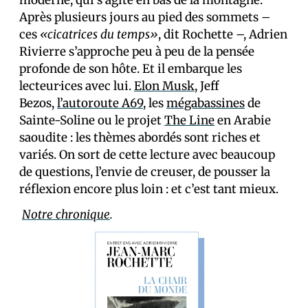
moderne, qui s’agite en bas de la montagne.
Après plusieurs jours au pied des sommets –
ces
«cicatrices du temps»
, dit Rochette –, Adrien
Rivierre s’approche peu à peu de la pensée
profonde de son hôte. Et il embarque les
lecteur·ices avec lui.
Elon Musk
, Jeff
Bezos,
l’autoroute A69
, les
mégabassines
de
Sainte-Soline ou le projet
The Line
en Arabie
saoudite : les thèmes abordés sont riches et
variés. On sort de cette lecture avec beaucoup
de questions, l’envie de creuser, de pousser la
réflexion encore plus loin : et c’est tant mieux.
Notre chronique
.