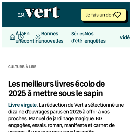
Aller
au
Je fais un don
contenu
À la
En
Bonnes
Nos
Séries
Vidé
une
continu
nouvelles
d’été
enquêtes
·
CULTURE
À LIRE
Les meilleurs livres écolo de
2025 à mettre sous le sapin
Livre virgule.
La rédaction de Vert a sélectionné une
dizaine d’ouvrages parus en 2025 à offrir à vos
proches. Manuel de jardinage magique, BD
engagées, essais, roman, manifeste et carnet de
voyage : il y en aura pour tous les goûts.