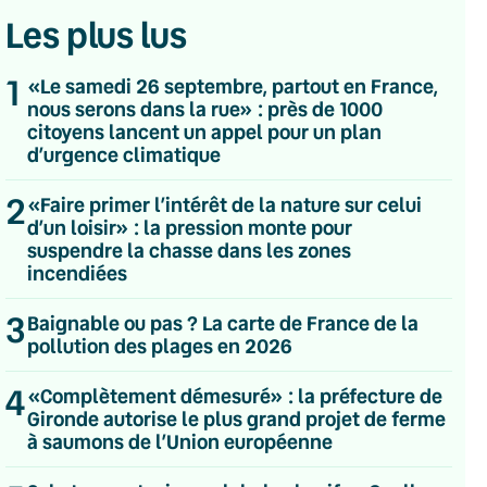
Les plus lus
1
«Le samedi 26 septembre, partout en France,
nous serons dans la rue» : près de 1000
citoyens lancent un appel pour un plan
d’urgence climatique
2
«Faire primer l’intérêt de la nature sur celui
d’un loisir» : la pression monte pour
suspendre la chasse dans les zones
incendiées
3
Baignable ou pas ? La carte de France de la
pollution des plages en 2026
4
💌 Inscrivez-vous à nos newsletters
«Complètement démesuré» : la préfecture de
Gironde autorise le plus grand projet de ferme
Quotidienne
à saumons de l’Union européenne
Du lundi au vendredi
Hebdomadaire