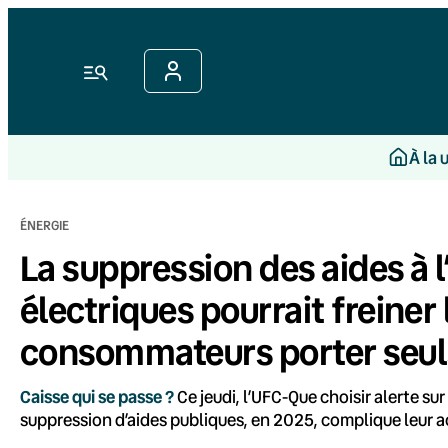
Aller
au
contenu
Menu
À la 
ÉNERGIE
La suppression des aides à l
électriques pourrait freiner 
consommateurs porter seul
Caisse qui se passe ?
Ce jeudi, l’UFC-Que choisir alerte su
suppression d’aides publiques, en 2025, complique leur ac