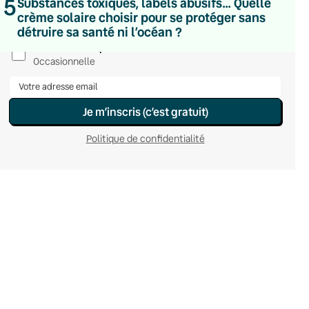
5
Substances toxiques, labels abusifs… Quelle
Le samedi
crème solaire choisir pour se protéger sans
Chaleurs Actuelles
détruire sa santé ni l’océan ?
Une fois par mois
C’était Mieux Après
Occasionnelle
Je m’inscris (c’est gratuit)
Politique de confidentialité