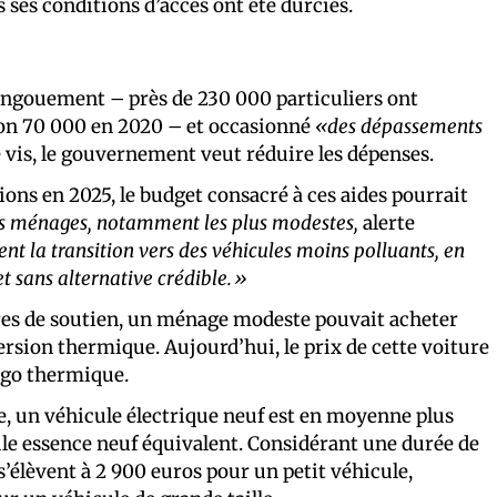
 ses conditions d’accès ont été durcies.
engouement – près de 230 000 particuliers ont
ron 70 000 en 2020 – et occasionné
«des dépassements
 vis, le gouvernement veut réduire les dépenses.
lions en 2025, le budget consacré à ces aides pourrait
es ménages, notamment les plus modestes,
alerte
t la transition vers des véhicules moins polluants, en
t sans alternative crédible.»
ures de soutien, un ménage modeste pouvait acheter
ersion thermique. Aujourd’hui, le prix de cette voiture
-ego thermique.
le, un véhicule électrique neuf est en moyenne plus
le essence neuf équivalent. Considérant une durée de
s’élèvent à 2 900 euros pour un petit véhicule,