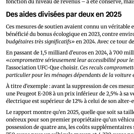
fonction du niveau de revenus – a été conservé, mais
Des aides divisées par deux en 2025
Ces mesures de soutien avaient connu un véritable 
bénéficié du bonus écologique en 2023, contre envi
budgétaires très significatifs»
en 2024. Avec ce tour de
En passant de 1,5 milliard d’euros en 2024, à 700 mil
«
compromettre sérieusement leur accessibilité pour l
l’association UFC-Que choisir.
Ces reculs comprometten
particulier pour les ménages dépendants de la voiture e
À titre d’exemple : avant la suppression de ces mes
une Peugeot E-208 à un prix inférieur de 2,5% à sa v
électrique est supérieur de 12% à celui de son alter
Le rapport montre qu’en 2025, quelle que soit sa tail
onéreux pour son premier propriétaire qu’un véhicu
possession de quatre ans, les coûts supplémentaires 