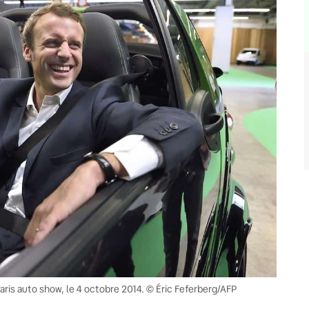
ris auto show, le 4 octobre 2014. © Éric Feferberg/AFP