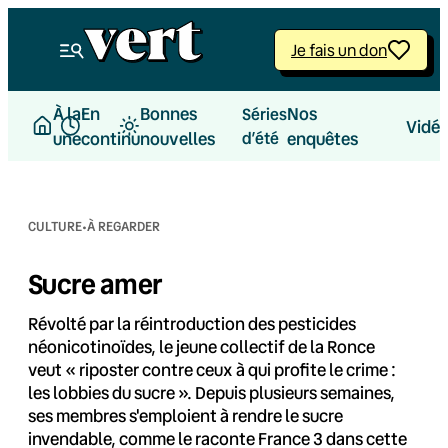
Aller
au
Je fais un don
contenu
À la
En
Bonnes
Nos
Séries
Vidé
une
continu
nouvelles
d’été
enquêtes
·
CULTURE
À REGARDER
Sucre amer
Révolté par la réintroduction des pesticides
néonicotinoïdes, le jeune collectif de la Ronce
veut « riposter contre ceux à qui profite le crime :
les lobbies du sucre ». Depuis plusieurs semaines,
ses membres s'emploient à rendre le sucre
invendable, comme le raconte France 3 dans cette