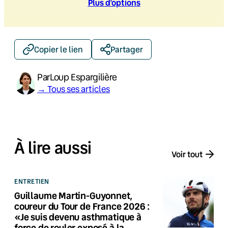
Plus d’option
s
Copier le lien
Partager
Par
Loup Espargilière
→ Tous ses articles
À lire aussi
Voir tout
ENTRETIEN
Guillaume Martin-Guyonnet,
coureur du Tour de France 2026 :
«Je suis devenu asthmatique à
force de rouler exposé à la