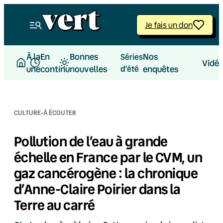
Aller
au
Je fais un don
contenu
À la
En
Bonnes
Nos
Séries
Vidé
une
continu
nouvelles
d’été
enquêtes
·
CULTURE
À ÉCOUTER
Pollution de l’eau à grande
échelle en France par le CVM, un
gaz cancérogène : la chronique
d’Anne-Claire Poirier dans la
Terre au carré