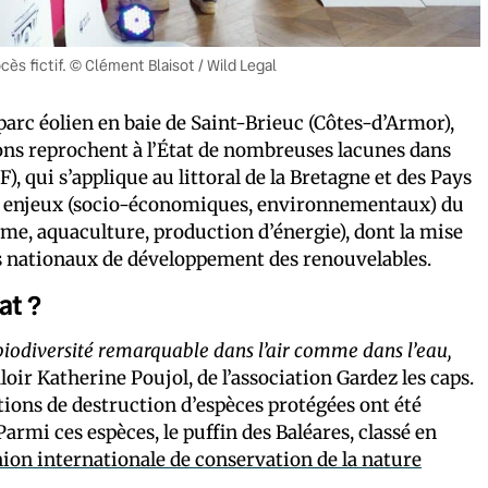
ès fictif. © Clément Blaisot / Wild Legal
 parc éolien en baie de Saint-Brieuc (Côtes-d’Armor),
ons reprochent à l’État de nombreuses lacunes dans
), qui s’applique au littoral de la Bretagne et des Pays
des enjeux (socio-économiques, environnementaux) du
risme, aquaculture, production d’énergie), dont la mise
fs nationaux de développement des renouvelables.
at ?
iodiversité remarquable dans l’air comme dans l’eau,
valoir Katherine Poujol, de l’association Gardez les caps.
tions de destruction d’espèces protégées ont été
Parmi ces espèces, le puffin des Baléares, classé en
Union internationale de conservation de la nature