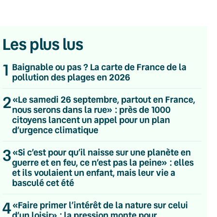
Les plus lus
1
Baignable ou pas ? La carte de France de la
pollution des plages en 2026
2
«Le samedi 26 septembre, partout en France,
nous serons dans la rue» : près de 1000
citoyens lancent un appel pour un plan
d’urgence climatique
3
«Si c’est pour qu’il naisse sur une planète en
guerre et en feu, ce n’est pas la peine» : elles
et ils voulaient un enfant, mais leur vie a
basculé cet été
💌 Inscrivez-vous à nos newsletters
4
«Faire primer l’intérêt de la nature sur celui
d’un loisir» : la pression monte pour
Quotidienne