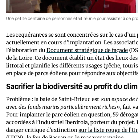
Une petite centaine de personnes était réunie pour assister à ce proc
Les requérant·es se sont concentré·es sur le cas d’un
actuellement en cours d’implantation. Les associati
l’élaboration du
Document stratégique de façade
(DSF
de la Loire. Ce document établit un état des lieux 
littoral et planifie les différents usages (pêche, tou
en place de parcs éoliens pour répondre aux objecti
Sacrifier la biodiversité au profit du clim
Problème : la baie de Saint-Brieuc est
«un espace de b
avec des fonds marins particulièrement riches»
, fait 
Pour implanter le parc éolien en question, 59 déroga
accordées à l’industriel Iberdrola, porteur du projet. 
danger critique d’extinction
sur la liste rouge de l’
(UICN) ; le fou de Bassan ou le macareux moine.