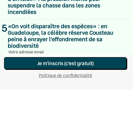
suspendre la chasse dans les zones
Du lundi au vendredi
Hebdomadaire
incendiées
Le samedi
Chaleurs Actuelles
5
«On voit disparaître des espèces» : en
Une fois par mois
Guadeloupe, la célèbre réserve Cousteau
C’était Mieux Après
peine à enrayer l’effondrement de sa
Occasionnelle
biodiversité
Je m’inscris (c’est gratuit)
Politique de confidentialité