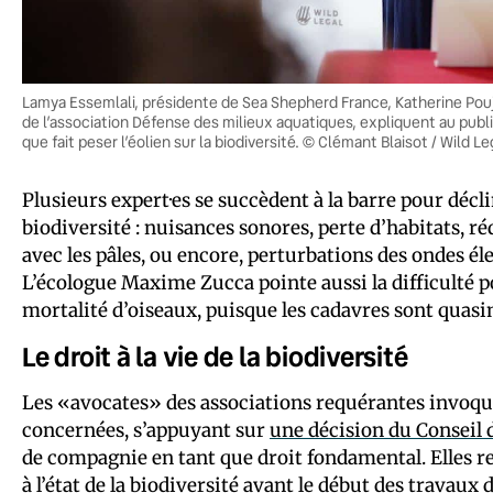
Lamya Essemlali, présidente de Sea Shepherd France, Katherine Poujol
de l’association Défense des milieux aquatiques, expliquent au public
que fait peser l’éolien sur la biodiversité. © Clémant Blaisot / Wild Le
Plusieurs expert·es se succèdent à la barre pour déc
biodiversité : nuisances sonores, perte d’habitats, r
avec les pâles, ou encore, perturbations des ondes é
L’écologue Maxime Zucca pointe aussi la difficulté p
mortalité d’oiseaux, puisque les cadavres sont quas
Le droit à la vie de la biodiversité
Les «avocates» des associations requérantes invoqu
concernées, s’appuyant sur
une
décision
du Conseil 
de compagnie en tant que droit fondamental. Elles 
à l’état de la biodiversité avant le début des travaux