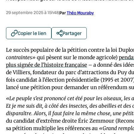
29 septembre 2025 à 15h48
|
Par
Théo Mouraby
Copier le lien
Partager
Le succès populaire de la pétition contre la loi Dupl
contraintes»
qui pèsent sur le monde agricole)
pendan
plus signée de l’histoire française
– a donné des idées
de Villiers, fondateur du parc d’attractions du Puy 
fois candidat à l’élection présidentielle (1995 et 200
lancé une pétition pour demander un référendum su
«Le peuple s’est prononcé cet été pour les oiseaux, les ab
Et je me suis dit, à côté des insectes, des abeilles et des 
disparaître. Alors, il faut faire la même chose, une péti
du candidat d’extrême droite Éric Zemmour (Reconquêt
sa pétition multiplie les références au
«Grand rempl