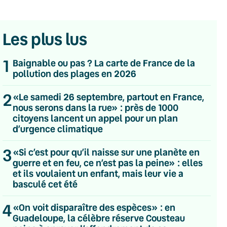
Les plus lus
1
Baignable ou pas ? La carte de France de la
pollution des plages en 2026
2
«Le samedi 26 septembre, partout en France,
nous serons dans la rue» : près de 1000
citoyens lancent un appel pour un plan
d’urgence climatique
3
«Si c’est pour qu’il naisse sur une planète en
guerre et en feu, ce n’est pas la peine» : elles
et ils voulaient un enfant, mais leur vie a
basculé cet été
💌 Inscrivez-vous à nos newsletters
4
«On voit disparaître des espèces» : en
Guadeloupe, la célèbre réserve Cousteau
Quotidienne