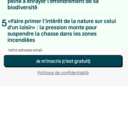
peine à enrayer l’effondrement de sa
Du lundi au vendredi
biodiversité
Hebdomadaire
Le samedi
5
«Faire primer l’intérêt de la nature sur celui
Chaleurs Actuelles
d’un loisir» : la pression monte pour
Une fois par mois
suspendre la chasse dans les zones
C’était Mieux Après
incendiées
Occasionnelle
Je m’inscris (c’est gratuit)
Politique de confidentialité