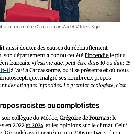
4 sur un marché de Carcassonne (Aude). © Idriss Bigou-
it aussi douter des causes du réchauffement
nt, son département a connu cet été
l’incendie
le plus
éen français.
«J’estime que, peut-être dans 10 ou dans 15
it-il
à
Vert
à Carcassonne, où il se présente et où nous
e climatosceptique, malgré ses nombreux propos
ont des attaques infondées. Le premier écologiste, c’est
propos racistes ou complotistes
c son collègue du Médoc,
Grégoire de Fournas
: le
ves en 2022
et 2024
, et les opinions sur le climat. Celui
ac (Gironde) avait posté
en juin 2016
un tweet dans