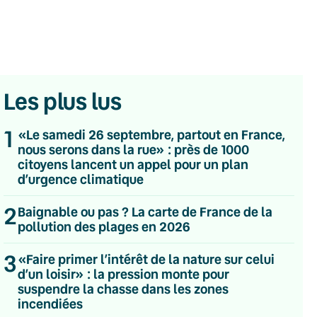
Les plus lus
1
«Le samedi 26 septembre, partout en France,
nous serons dans la rue» : près de 1000
citoyens lancent un appel pour un plan
d’urgence climatique
2
Baignable ou pas ? La carte de France de la
pollution des plages en 2026
3
«Faire primer l’intérêt de la nature sur celui
💌 Inscrivez-vous à nos newsletters
d’un loisir» : la pression monte pour
suspendre la chasse dans les zones
Quotidienne
incendiées
Du lundi au vendredi