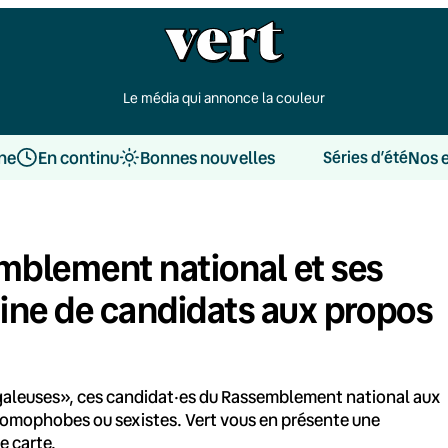
Le média qui annonce la couleur
une
En continu
Bonnes nouvelles
Nos 
Séries d’été
emblement national et ses
aine de candidats aux propos
 galeuses», ces candidat·es du Rassemblement national aux
 homophobes ou sexistes. Vert vous en présente une
e carte.