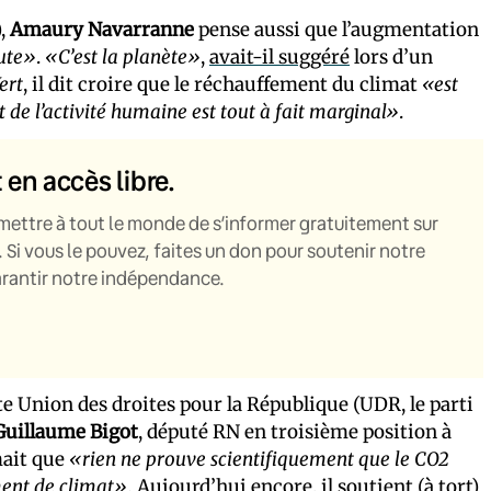
),
Amaury Navarranne
pense aussi que l’augmentation
ute»
.
«C’est la planète»
,
avait-il suggéré
lors d’un
ert
, il dit croire que le réchauffement du climat
«est
t de l’activité humaine est tout à fait marginal»
.
t en accès libre.
mettre à tout le monde de s’informer gratuitement sur
. Si vous le pouvez, faites un don pour soutenir notre
garantir notre indépendance.
liste Union des droites pour la République (UDR, le parti
Guillaume Bigot
, député RN en troisième position à
rmait que
«rien ne prouve scientifiquement que le CO2
ment de climat».
Aujourd’hui encore, il soutient (à tort)