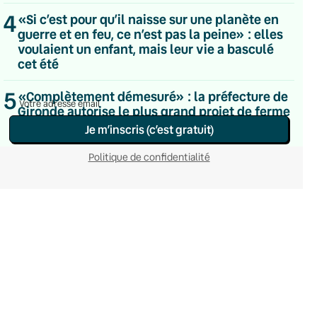
Hebdomadaire
4
«Si c’est pour qu’il naisse sur une planète en
Le samedi
guerre et en feu, ce n’est pas la peine» : elles
Chaleurs Actuelles
voulaient un enfant, mais leur vie a basculé
Une fois par mois
cet été
C’était Mieux Après
Occasionnelle
5
«Complètement démesuré» : la préfecture de
Gironde autorise le plus grand projet de ferme
à saumons de l’Union européenne
Je m’inscris (c’est gratuit)
Politique de confidentialité