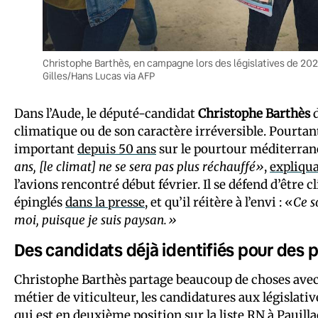
Christophe Barthès, en campagne lors des législatives de 202
Gilles/Hans Lucas via AFP
Dans l’Aude, le député-candidat
Christophe Barthès
d
climatique ou de son caractère irréversible. Pourta
important
depuis 50 ans
sur le pourtour méditerran
ans, [le climat] ne se sera pas plus réchauffé»
,
expliqua
l’avions rencontré début février. Il se défend d’êtr
épinglés
dans la presse
, et qu’il réitère à l’envi : «
Ce s
moi, puisque je suis paysan.»
Des candidats déjà identifiés pour des 
Christophe Barthès partage beaucoup de choses ave
métier de viticulteur, les candidatures aux législati
qui est en deuxième position sur la liste RN à Pauill