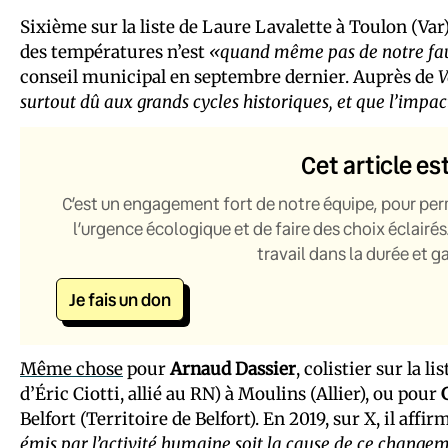
Sixième sur la liste de Laure Lavalette à Toulon (Var
des températures n’est
«quand même pas de notre fa
conseil municipal en septembre dernier. Auprès de
V
surtout dû aux grands cycles historiques, et que l’impac
Cet article es
C’est un engagement fort de notre équipe, pour per
l’urgence écologique et de faire des choix éclairés
travail dans la durée et 
Je fais un don
Même chose
pour
Arnaud Dassier
, colistier sur la 
d’Éric Ciotti, allié au RN) à Moulins (Allier), ou pour
Belfort (Territoire de Belfort). En 2019, sur X, il affi
émis par l’activité humaine soit la cause de ce change