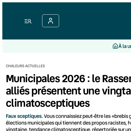
Aller
au
contenu
Menu
À la 
CHALEURS ACTUELLES
Municipales 2026 : le Rass
alliés présentent une vingt
climatosceptiques
Faux sceptiques.
Vous connaissiez peut-être les «brebis
élections municipales qui tiennent des propos racistes,
vingtaine, tendance climatosceptique, répertoriée sur un