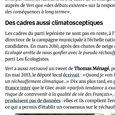
auprès de
Vert
que
«des débats existent»
sur la respo
des conséquences à long terme»
.
Des cadres aussi climatosceptiques
Les cadres du parti lepéniste ne sont pas en reste, à 
directeur de la campagne municipale à l’échelle nati
candidat·es. En mars 2010, après des chutes de neig
Ecologie arrête de nous gonfler avec le pseudo réchau
parti Les Écologistes.
Vert
a aussi retrouvé un tweet de
Thomas Ménagé
, p
En mai 2013, le député local
écrivait
:
«Quand je vois 
un réchauffement climatique…»
Dix ans plus tard, en 
France inter
que le Giec avait
«parfois tendance à ex
risque de contrevenir à la qualité de vie des Français»
,
produisent pas de données
: elles et ils compilent l’
ce qui a permis d’établir un consensus sur le récha