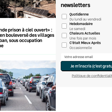
newsletters
Quotidienne
Du lundi au vendredi
Hebdomadaire
Le samedi
de prison à ciel ouvert» :
Chaleurs Actuelles
ien bouleversé des villages
Une fois par mois
ban, sous occupation
C’était Mieux Après
ne
Occasionnelle
Je m’inscris (c’est gratu
Politique de confidentiali