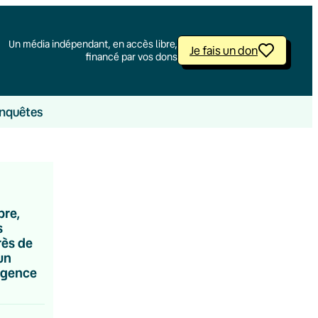
Un média indépendant, en accès libre,
Je fais un don
financé par vos dons
nquêtes
bre,
s
rès de
un
rgence