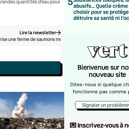
5
 grandes quantités d’eau pour
abusifs… Quelle crème 
choisir pour se protége
détruire sa santé ni l’o
Lire la newsletter
rise une ferme de saumons monumentale, un projet qui pêche sur
Bienvenue sur no
nouveau site
Dites-nous si quelque c
fonctionne pas comme 
Signaler un problème
💌 Inscrivez-vous à 