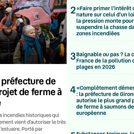
2
«Faire primer l’intérêt 
nature sur celui d’un loi
la pression monte pour
suspendre la chasse da
zones incendiées
3
Baignable ou pas ? La 
France de la pollution 
plages en 2026
préfecture de
4
«Complètement déme
rojet de ferme à
: la préfecture de Giro
e
autorise le plus grand 
de ferme à saumons de
européenne
 incendies historiques qui
ment vient d’autoriser le très
estuaire. Porté par
Substances toxiques, l