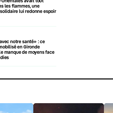
Orientales avait tout
s les flammes, une
solidaire lui redonne espoir
avec notre santé» : ce
mobilisé en Gironde
le manque de moyens face
ndies