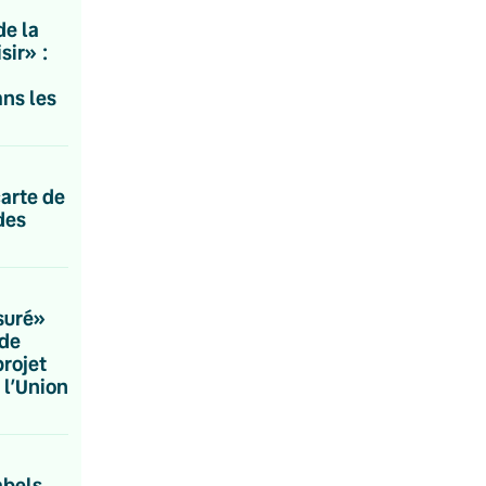
de la
sir» :
ns les
carte de
des
suré»
nde
projet
 l’Union
abels