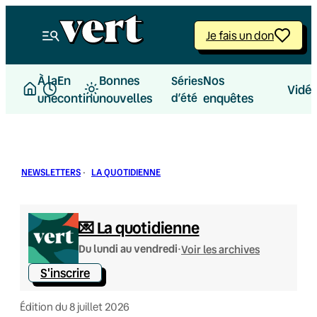
Aller
au
Je fais un don
contenu
À la
En
Bonnes
Nos
Séries
Vidé
une
continu
nouvelles
d’été
enquêtes
NEWSLETTERS
·
LA QUOTIDIENNE
💌 La quotidienne
·
Du lundi au vendredi
Voir les archives
S'inscrire
Édition du 8 juillet 2026