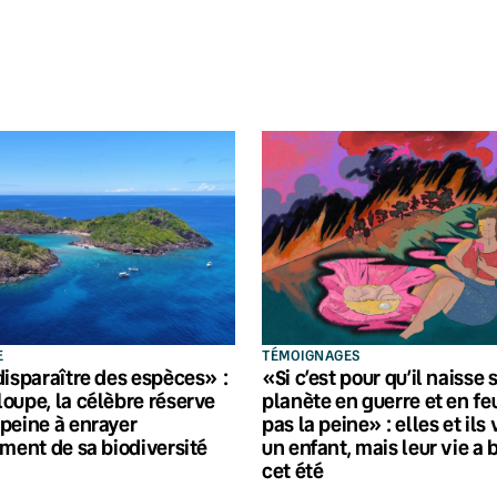
E
TÉMOIGNAGES
disparaître des espèces» :
«Si c’est pour qu’il naisse 
oupe, la célèbre réserve
planète en guerre et en feu
peine à enrayer
pas la peine» : elles et ils
ement de sa biodiversité
un enfant, mais leur vie a 
cet été