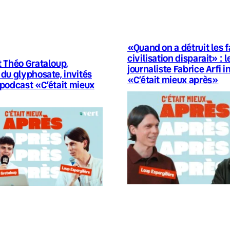
«Quand on a détruit les fa
civilisation disparait» : l
t Théo Grataloup,
journaliste Fabrice Arfi i
 du glyphosate, invités
«C’était mieux après»
 podcast «C’était mieux