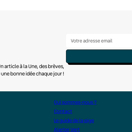
n article à la Une, des brèves,
u une bonne idée chaque jour !
Qui sommes-nous ?
Contact
Le guide de la pige
Alerter Vert