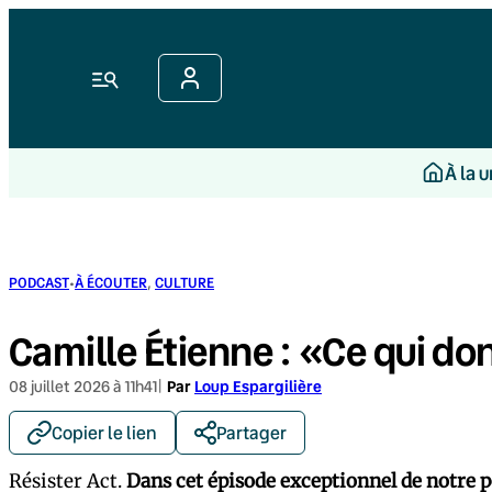
Aller
au
contenu
Menu
À la 
·
PODCAST
À ÉCOUTER
, 
CULTURE
Camille Étienne : «Ce qui donn
08 juillet 2026 à 11h41
|
Par
Loup Espargilière
Copier le lien
Partager
Résister Act.
Dans cet épisode exceptionnel de notre p