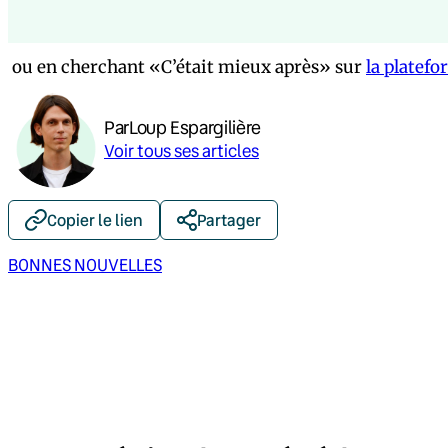
ou en cherchant «C’était mieux après» sur
la platefo
Par
Loup Espargilière
Voir tous ses articles
Copier le lien
Partager
BONNES NOUVELLES