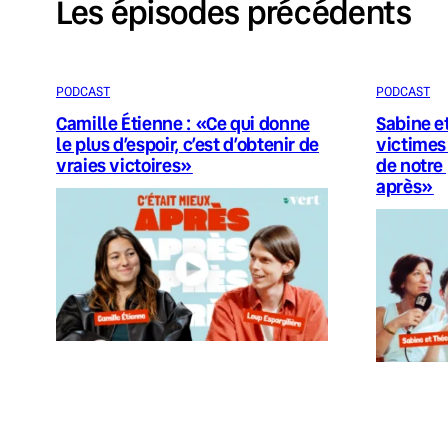
Les épisodes précédents
PODCAST
PODCAST
Camille Étienne : «Ce qui donne
Sabine e
le plus d’espoir, c’est d’obtenir de
victimes
vraies victoires»
de notre
après»