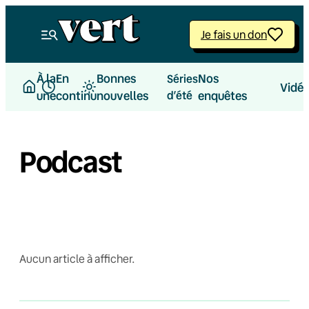
Je fais un don
À la
En
Bonnes
Nos
Séries
Vidé
une
continu
nouvelles
d’été
enquêtes
Podcast
Aucun article à afficher.