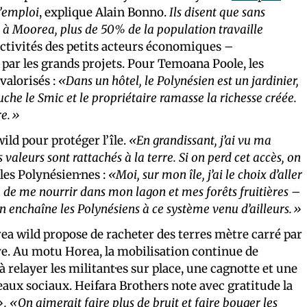
l’emploi
, explique Alain Bonno.
Ils disent que sans
 à Moorea, plus de 50% de la population travaille
’activités des petits acteurs économiques –
 par les grands projets. Pour Temoana Poole, les
valorisés :
«Dans un hôtel, le Polynésien est un jardinier,
e le Smic et le propriétaire ramasse la richesse créée.
re.»
ld pour protéger l’île.
«En grandissant, j’ai vu ma
 valeurs sont rattachés à la terre. Si on perd cet accès, on
les Polynésien·nes :
«Moi, sur mon île, j’ai le choix d’aller
u de me nourrir dans mon lagon et mes forêts fruitières –
 on enchaîne les Polynésiens à ce système venu d’ailleurs.»
ea wild propose de racheter des terres mètre carré par
ve. Au motu Horea, la mobilisation continue de
à relayer les militant·es sur place, une cagnotte et une
aux sociaux. Heifara Brothers note avec gratitude la
». «On aimerait faire plus de bruit et faire bouger les