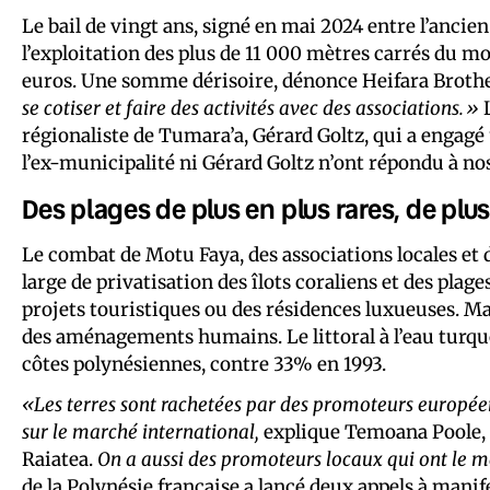
Le bail de vingt ans, signé en mai 2024 entre l’ancie
l’exploitation des plus de 11 000 mètres carrés du m
euros. Une somme dérisoire, dénonce Heifara Brothe
se cotiser et faire des activités avec des associations.»
L
régionaliste de Tumara’a, Gérard Goltz, qui a engagé 
l’ex-municipalité ni Gérard Goltz n’ont répondu à nos
Des plages de plus en plus rares, de plu
Le combat de Motu Faya, des associations locales et
large de privatisation des îlots coraliens et des pla
projets touristiques ou des résidences luxueuses. Mai
des aménagements humains. Le littoral à l’eau turquo
côtes polynésiennes, contre 33% en 1993.
«Les terres sont rachetées par des promoteurs europée
sur le marché international,
explique Temoana Poole, u
Raiatea.
On a aussi des promoteurs locaux qui ont le
de la Polynésie française a lancé
deux appels à manif