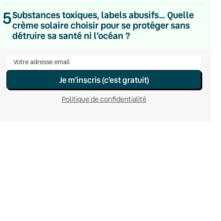
Le samedi
5
Substances toxiques, labels abusifs… Quelle
Chaleurs Actuelles
crème solaire choisir pour se protéger sans
Une fois par mois
C’était Mieux Après
détruire sa santé ni l’océan ?
Occasionnelle
Je m’inscris (c’est gratuit)
Politique de confidentialité