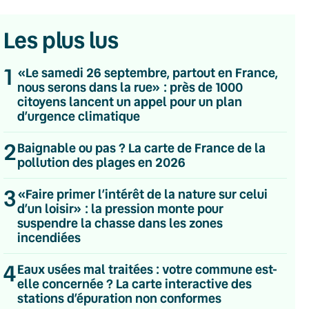
Les plus lus
1
«Le samedi 26 septembre, partout en France,
nous serons dans la rue» : près de 1000
citoyens lancent un appel pour un plan
d’urgence climatique
2
Baignable ou pas ? La carte de France de la
pollution des plages en 2026
3
«Faire primer l’intérêt de la nature sur celui
d’un loisir» : la pression monte pour
suspendre la chasse dans les zones
incendiées
💌 Inscrivez-vous à nos newsletters
4
Eaux usées mal traitées : votre commune est-
Quotidienne
elle concernée ? La carte interactive des
Du lundi au vendredi
stations d’épuration non conformes
Hebdomadaire