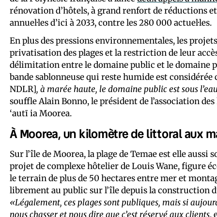
rénovation d’hôtels, à grand renfort de réductions et 
annuel·les d’ici à 2033, contre les 280 000 actuel·les.
En plus des pressions environnementales, les projets hô
privatisation des plages et la restriction de leur accès
délimitation entre le domaine public et le domaine pr
bande sablonneuse qui reste humide est considéré
NDLR]
, à marée haute, le domaine public est sous l’ea
souffle Alain Bonno, le président de l’association d
‘autī ia Moorea.
À Moorea, un kilomètre de littoral aux m
Sur l’île de Moorea, la plage de Temae est elle aussi 
projet de complexe hôtelier de Louis Wane, figure é
le terrain de plus de 50 hectares entre mer et montag
librement au public sur l’île depuis la construction d
«Légalement, ces plages sont publiques, mais si aujourd’
nous chasser et nous dire que c’est réservé aux clients
,