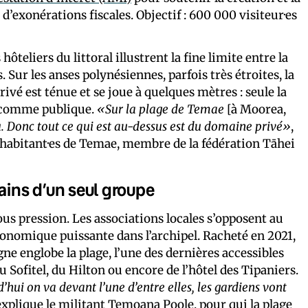
d’exonérations fiscales. Objectif : 600 000 visiteur·es
teliers du littoral illustrent la fine limite entre la
. Sur les anses polynésiennes, parfois très étroites, la
ivé est ténue et se joue à quelques mètres : seule la
e comme publique.
«Sur la plage de Temae
[à Moorea,
u. Donc tout ce qui est au-dessus est du domaine privé»
,
es habitant·es de Temae, membre de la fédération Tāhei
ains d’un seul groupe
sous pression. Les associations locales s’opposent au
conomique puissante dans l’archipel. Racheté en 2021,
ne englobe la plage, l’une des dernières accessibles
u Sofitel, du Hilton ou encore de l’hôtel des Tipaniers.
hui on va devant l’une d’entre elles, les gardiens vont
 explique le militant Temoana Poole, pour qui la plage