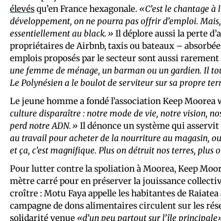
élevés
qu’en France hexagonale.
«C’est le chantage à 
développement, on ne pourra pas offrir d’emploi. Mais,
essentiellement au black.»
Il déplore aussi la perte d
propriétaires de Airbnb, taxis ou bateaux – absorbée
emplois proposés par le secteur sont aussi rarement 
une femme de ménage, un barman ou un gardien. Il touch
Le Polynésien a le boulot de serviteur sur sa propre ter
Le jeune homme a fondé l’association Keep Moorea wi
culture disparaître : notre mode de vie, notre vision, nos
perd notre ADN.»
Il dénonce un système qui asservit 
au travail pour acheter de la nourriture au magasin, o
et ça, c’est magnifique. Plus on détruit nos terres, plus
Pour lutter contre la spoliation à Moorea, Keep Moor
mètre carré pour en préserver la jouissance collecti
croître : Motu Faya appelle les habitant·es de Raiatea 
campagne de dons alimentaires circulent sur les rése
solidarité venue
«d’un peu partout sur l’île principale