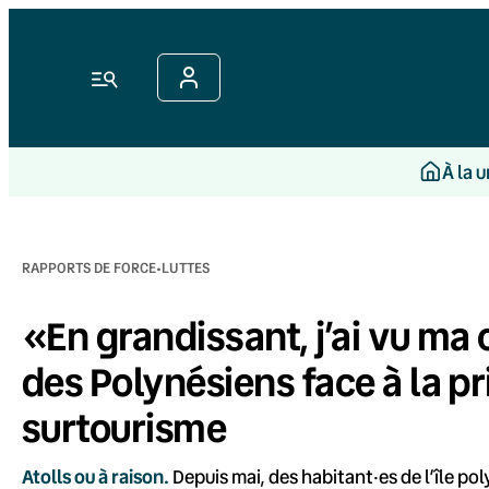
Aller
au
contenu
Menu
À la 
·
RAPPORTS DE FORCE
LUTTES
«En grandissant, j’ai vu ma c
des Polynésiens face à la pr
surtourisme
Atolls ou à raison.
Depuis mai, des habitant·es de l’île po