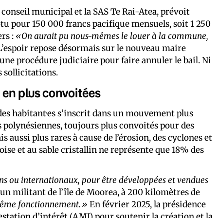
n conseil municipal et la SAS Te Rai-Atea, prévoit
otu pour 150 000 francs pacifique mensuels, soit 1 250
rs :
«On aurait pu nous-mêmes le louer à la commune,
’espoir repose désormais sur le nouveau maire
une procédure judiciaire pour faire annuler le bail. Ni
 sollicitations.
s en plus convoitées
 des habitant·es s’inscrit dans un mouvement plus
ges polynésiennes, toujours plus convoités pour des
s aussi plus rares à cause de l’érosion, des cyclones et
ise et au sable cristallin ne représente que 18% des
ns ou internationaux, pour être développées et vendues
n militant de l’île de Moorea, à 200 kilomètres de
 même fonctionnement.»
En février 2025, la présidence
estation d’intérêt (AMI)
pour soutenir la création et la