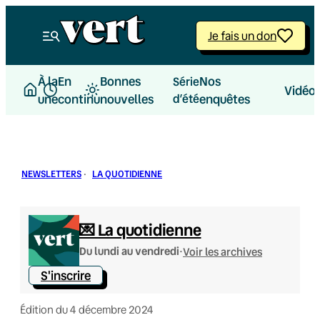
Aller
au
Je fais un don
contenu
À la
En
Bonnes
Nos
Série
Vidéo
une
continu
nouvelles
d’été
enquêtes
NEWSLETTERS
·
LA QUOTIDIENNE
💌 La quotidienne
·
Du lundi au vendredi
Voir les archives
S'inscrire
Édition du 4 décembre 2024