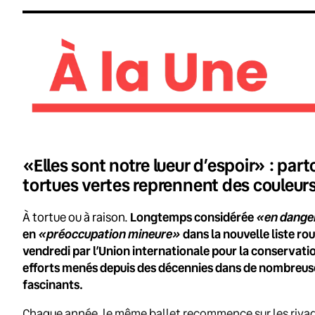
«Elles sont notre lueur d’espoir» : par
tortues vertes reprennent des couleur
«en danger
À tortue ou à raison.
Longtemps considérée
«préoccupation mineure»
en
dans la nouvelle liste r
vendredi par l’Union internationale pour la conservati
efforts menés depuis des décennies dans de nombreuse
fascinants.
Chaque année, le même ballet recommence sur les rivage