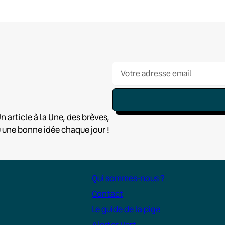
n article à la Une, des brèves,
u une bonne idée chaque jour !
Qui sommes-nous ?
Contact
Le guide de la pige
Alerter Vert