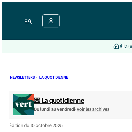
Aller
au
contenu
Menu
À la 
NEWSLETTERS
·
LA QUOTIDIENNE
💌 La quotidienne
·
Du lundi au vendredi
Voir les archives
Édition du 10 octobre 2025