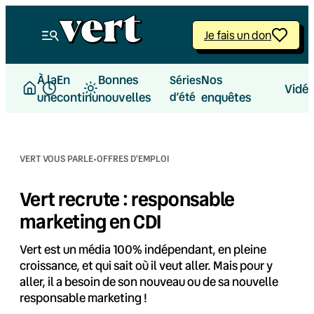
Aller
au
Je fais un don
contenu
À la
En
Bonnes
Nos
Séries
Vidé
une
continu
nouvelles
d’été
enquêtes
·
VERT VOUS PARLE
OFFRES D'EMPLOI
Vert recrute : responsable
marketing en CDI
Vert est un média 100% indépendant, en pleine
croissance, et qui sait où il veut aller. Mais pour y
aller, il a besoin de son nouveau ou de sa nouvelle
responsable marketing !