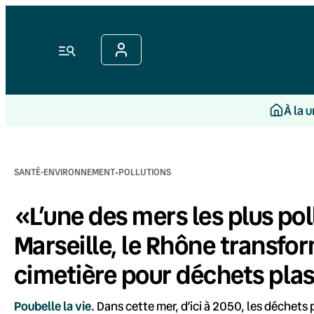
Aller
au
contenu
Menu
À la 
·
SANTÉ-ENVIRONNEMENT
POLLUTIONS
«L’une des mers les plus po
Marseille, le Rhône transfo
cimetière pour déchets pla
Poubelle la vie.
Dans cette mer, d’ici à 2050, les déchets