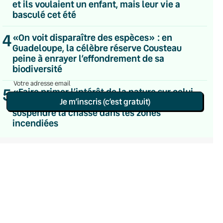
et ils voulaient un enfant, mais leur vie a
Du lundi au vendredi
basculé cet été
Hebdomadaire
Le samedi
4
Chaleurs Actuelles
«On voit disparaître des espèces» : en
Une fois par mois
Guadeloupe, la célèbre réserve Cousteau
C’était Mieux Après
peine à enrayer l’effondrement de sa
Occasionnelle
biodiversité
5
«Faire primer l’intérêt de la nature sur celui
Je m’inscris (c’est gratuit)
d’un loisir» : la pression monte pour
suspendre la chasse dans les zones
Politique de confidentialité
incendiées