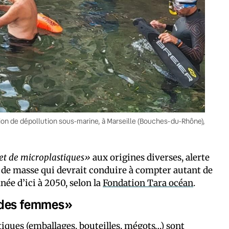
ation de dépollution sous-marine, à Marseille (Bouches-du-Rhône),
 et de microplastiques»
aux origines diverses, alerte
n de masse qui devrait conduire à compter autant de
ée d’ici à 2050, selon la
Fondation Tara océan
.
a des femmes»
tiques (emballages, bouteilles, mégots…) sont