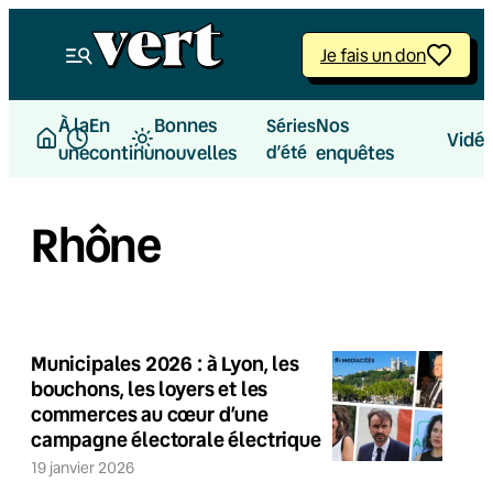
Je fais un don
À la
En
Bonnes
Nos
Séries
Vidé
une
continu
nouvelles
d’été
enquêtes
Rhône
Municipales 2026 : à Lyon, les
bouchons, les loyers et les
commerces au cœur d’une
campagne électorale électrique
19 janvier 2026