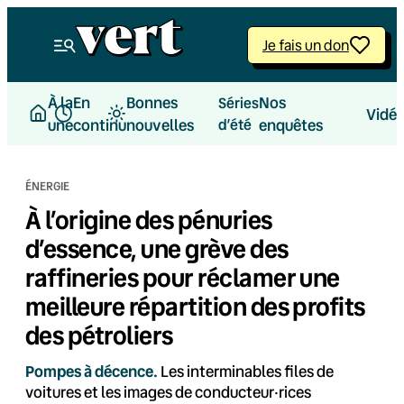
Aller
au
Je fais un don
contenu
À la
En
Bonnes
Nos
Séries
Vidé
une
continu
nouvelles
d’été
enquêtes
ÉNERGIE
À l’origine des pénuries
d’essence, une grève des
raffineries pour réclamer une
meilleure répartition des profits
des pétroliers
Pompes à décence.
Les interminables files de
voitures et les images de conducteur·rices