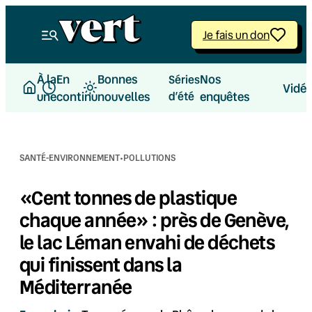
Aller
au
Je fais un don
contenu
À la
En
Bonnes
Nos
Séries
Vidé
une
continu
nouvelles
d’été
enquêtes
·
SANTÉ-ENVIRONNEMENT
POLLUTIONS
«Cent tonnes de plastique
chaque année» : près de Genève,
le lac Léman envahi de déchets
qui finissent dans la
Méditerranée