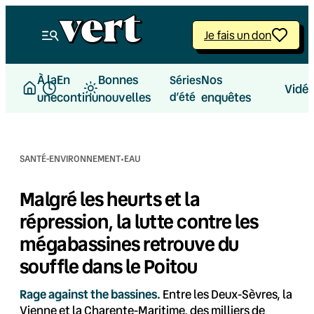
Aller
au
Je fais un don
contenu
À la
En
Bonnes
Nos
Séries
Vidé
une
continu
nouvelles
d’été
enquêtes
·
SANTÉ-ENVIRONNEMENT
EAU
Malgré les heurts et la
répression, la lutte contre les
mégabassines retrouve du
souffle dans le Poitou
Rage against the bassines.
Entre les Deux-Sèvres, la
Vienne et la Charente-Maritime, des milliers de