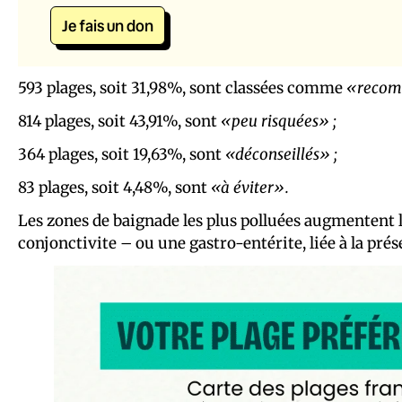
Je fais un don
593 plages, soit 31,98%, sont classées comme
«recom
814 plages, soit 43,91%, sont
«peu risquées» ;
364 plages, soit 19,63%, sont
«déconseillés» ;
83 plages, soit 4,48%, sont
«à éviter».
Les zones de baignade les plus polluées augmentent 
conjonctivite – ou une gastro-entérite, liée à la prése