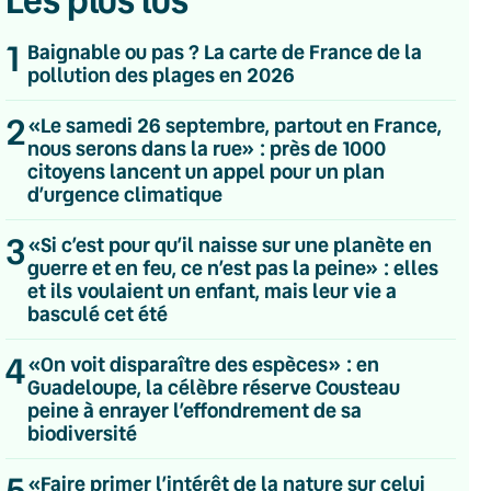
Les plus lus
1
Baignable ou pas ? La carte de France de la
pollution des plages en 2026
2
«Le samedi 26 septembre, partout en France,
nous serons dans la rue» : près de 1000
citoyens lancent un appel pour un plan
d’urgence climatique
3
«Si c’est pour qu’il naisse sur une planète en
guerre et en feu, ce n’est pas la peine» : elles
et ils voulaient un enfant, mais leur vie a
basculé cet été
4
«On voit disparaître des espèces» : en
Guadeloupe, la célèbre réserve Cousteau
peine à enrayer l’effondrement de sa
biodiversité
💌 Inscrivez-vous à nos newsletters
5
«Faire primer l’intérêt de la nature sur celui
Quotidienne