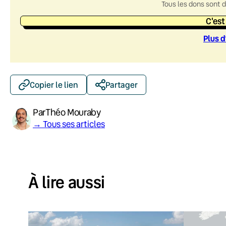
Tous les dons sont 
C'est
Plus d
Copier le lien
Partager
Par
Théo Mouraby
→ Tous ses articles
À lire aussi