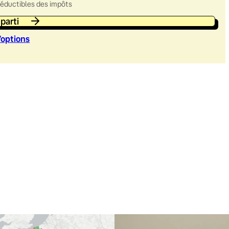
déductibles des impôts
 parti
’option
s