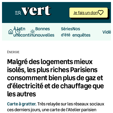
Aller
au
Je fais un don
contenu
À la
En
Bonnes
Nos
Séries
Vidé
une
continu
nouvelles
d’été
enquêtes
ÉNERGIE
Malgré des logements mieux
isolés, les plus riches Parisiens
consomment bien plus de gaz et
d’électricité et de chauffage que
les autres
Carte à gratter.
Très relayée sur les réseaux sociaux
ces derniers jours, une carte de l’Atelier parisien