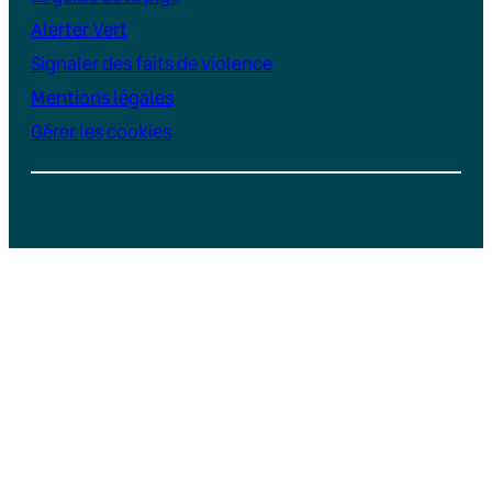
Alerter Vert
Signaler des faits de violence
Mentions légales
Gérer les cookies
Instagram
YouTube
LinkedIn
TikTok
Facebook
Bluesky
Soutenez Vert, un média indépendant et
sans publicité