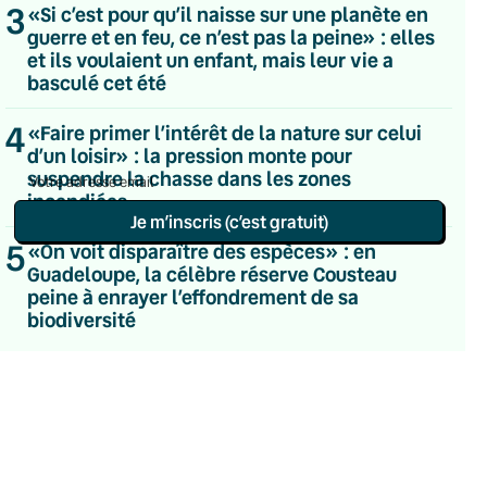
3
«Si c’est pour qu’il naisse sur une planète en
Du lundi au vendredi
guerre et en feu, ce n’est pas la peine» : elles
Hebdomadaire
et ils voulaient un enfant, mais leur vie a
Le samedi
Chaleurs Actuelles
basculé cet été
Une fois par mois
C’était Mieux Après
4
«Faire primer l’intérêt de la nature sur celui
Occasionnelle
d’un loisir» : la pression monte pour
suspendre la chasse dans les zones
incendiées
Je m’inscris (c’est gratuit)
5
«On voit disparaître des espèces» : en
Politique de confidentialité
Guadeloupe, la célèbre réserve Cousteau
peine à enrayer l’effondrement de sa
biodiversité