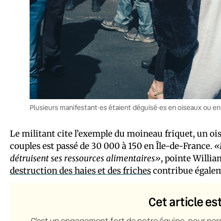
Plusieurs manifestant·es étaient déguisé·es en oiseaux ou en
Le militant cite l’exemple du moineau friquet, un oi
couples est passé de 30 000 à 150 en Île-de-France.
«
détruisent ses ressources alimentaires»
, pointe Willia
destruction des haies et des friches
contribue égalem
Cet article es
C’est un engagement fort de notre équipe, pour per