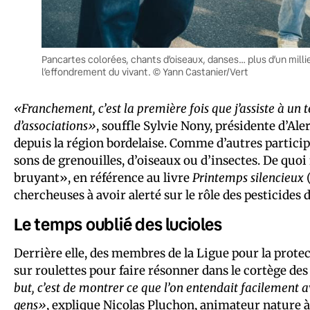
Pancartes colorées, chants d’oiseaux, danses… plus d’un milli
l’effondrement du vivant. © Yann Castanier/Vert
«Franchement, c’est la première fois que j’assiste à un 
d’associations»
, souffle Sylvie Nony, présidente d’Ale
depuis la région bordelaise. Comme d’autres participa
sons de grenouilles, d’oiseaux ou d’insectes. De quo
bruyant», en référence au livre
Printemps silencieux
(
chercheuses à avoir alerté sur le rôle des pesticides d
Le temps oublié des lucioles
Derrière elle, des membres de la Ligue pour la protec
sur roulettes pour faire résonner dans le cortège des
but, c’est de montrer ce que l’on entendait facilement 
gens»
, explique Nicolas Pluchon, animateur nature à