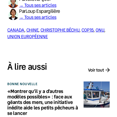
→ Tous ses articles
Par
Loup Espargilière
→ Tous ses articles
CANADA
, 
CHINE
, 
CHRISTOPHE BÉCHU
, 
COP15
, 
ONU
, 
UNION EUROPÉENNE
À lire aussi
Voir tout
BONNE NOUVELLE
«Montrer qu’il y a d’autres
modèles possibles» : face aux
géants des mers, une initiative
inédite aide les petits pêcheurs à
se lancer