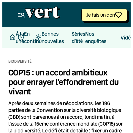
Aller
au
Je fais un don
contenu
À la
En
Bonnes
Nos
Séries
Vidé
une
continu
nouvelles
d’été
enquêtes
BIODIVERSITÉ
COP15 : un accord ambitieux
pour enrayer l’effondrement du
vivant
Après deux semaines de négociations, les 196
parties de la Convention sur la diversité biologique
(CBD) sont parvenues à un accord, lundi matin, à
l’issue de la 15ème conférence mondiale (COP15) sur
la biodiversité. Le défi était de taille : fixer un cadre