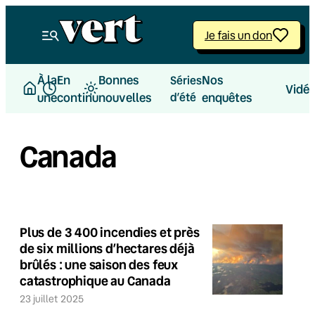
Je fais un don
À la
En
Bonnes
Nos
Séries
Vidé
une
continu
nouvelles
d’été
enquêtes
Canada
Plus de 3 400 incendies et près
de six millions d’hectares déjà
brûlés : une saison des feux
catastrophique au Canada
23 juillet 2025