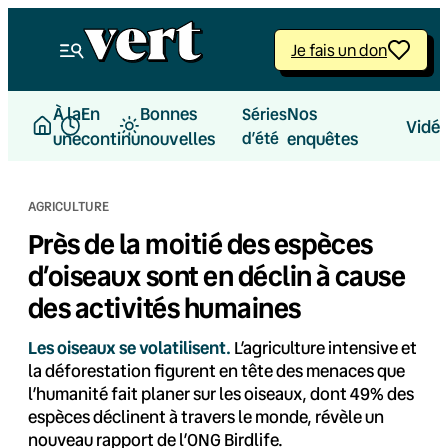
Aller
au
Je fais un don
contenu
À la
En
Bonnes
Nos
Séries
Vidé
une
continu
nouvelles
d’été
enquêtes
AGRICULTURE
Près de la moitié des espèces
d’oiseaux sont en déclin à cause
des activités humaines
Les oiseaux se volatilisent.
L’agriculture intensive et
la déforestation figurent en tête des menaces que
l’humanité fait planer sur les oiseaux, dont 49% des
espèces déclinent à travers le monde, révèle un
nouveau rapport de l’ONG Birdlife.