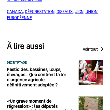
CANADA
, 
DÉFORESTATION
, 
OISEAUX
, 
UICN
, 
UNION
EUROPÉENNE
À lire aussi
Voir tout
DÉCRYPTAGE
Pesticides, bassines, loups,
élevages… Que contient la loi
d’urgence agricole,
définitivement adoptée ?
«Un grave moment de
régression» : les députés