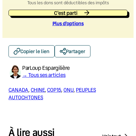
Tous les dons sont déductibles des impôts
C'est parti
Plus d’option
s
Copier le lien
Partager
Par
Loup Espargilière
→ Tous ses articles
CANADA
, 
CHINE
, 
COP15
, 
ONU
, 
PEUPLES
AUTOCHTONES
À lire aussi