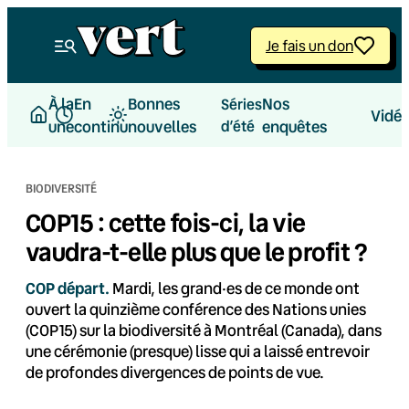
Aller
au
Je fais un don
contenu
À la
En
Bonnes
Nos
Séries
Vidé
une
continu
nouvelles
d’été
enquêtes
BIODIVERSITÉ
COP15 : cette fois-ci, la vie
vaudra-t-elle plus que le profit ?
COP départ.
Mardi, les grand·es de ce monde ont
ouvert la quinzième conférence des Nations unies
(COP15) sur la biodiversité à Montréal (Canada), dans
une cérémonie (presque) lisse qui a laissé entrevoir
de profondes divergences de points de vue.