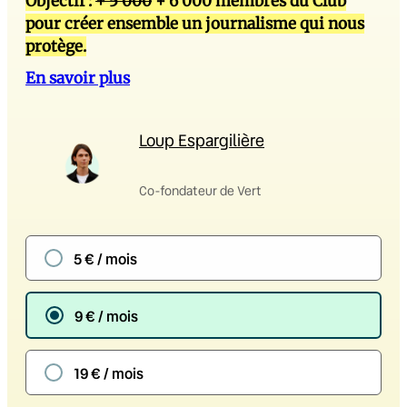
Objectif :
+ 5 000
+ 6 000 membres du Club
pour créer ensemble un journalisme qui nous
protège.
En savoir plus
Loup Espargilière
Co-fondateur de Vert
5 € / mois
9 € / mois
19 € / mois