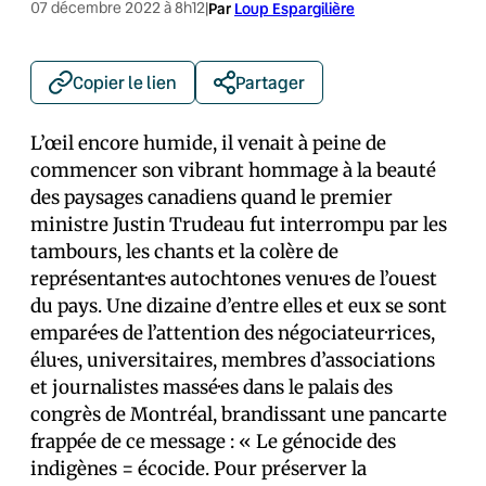
07 décembre 2022 à 8h12
|
Par
Loup Espargilière
Copier le lien
Partager
L’œil encore humide, il venait à peine de
commencer son vibrant hommage à la beauté
des paysages canadiens quand le premier
ministre Justin Trudeau fut interrompu par les
tambours, les chants et la colère de
représentant·es autochtones venu·es de l’ouest
du pays. Une dizaine d’entre elles et eux se sont
emparé·es de l’attention des négociateur·rices,
élu·es, universitaires, membres d’associations
et journalistes massé·es dans le palais des
congrès de Montréal, brandissant une pancarte
frappée de ce message : « Le génocide des
indigènes = écocide. Pour préserver la