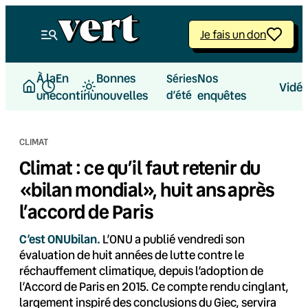
Aller
au
Je fais un don
contenu
À la
En
Bonnes
Nos
Séries
Vidé
une
continu
nouvelles
d’été
enquêtes
CLIMAT
Climat : ce qu’il faut retenir du
«bilan mondial», huit ans après
l’accord de Paris
C’est ONUbilan.
L’ONU a publié vendredi son
évaluation de huit années de lutte contre le
réchauffement climatique, depuis l’adoption de
l’Accord de Paris en 2015. Ce compte rendu cinglant,
largement inspiré des conclusions du Giec, servira