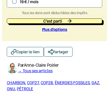
19 € / mois
Tous les dons sont déductibles des impôts
C'est parti
Plus d’option
s
Copier le lien
Partager
Par
Anne-Claire Poirier
→ Tous ses articles
CHARBON
, 
COP27
, 
COP28
, 
ÉNERGIES FOSSILES
, 
GAZ
, 
ONU
, 
PÉTROLE