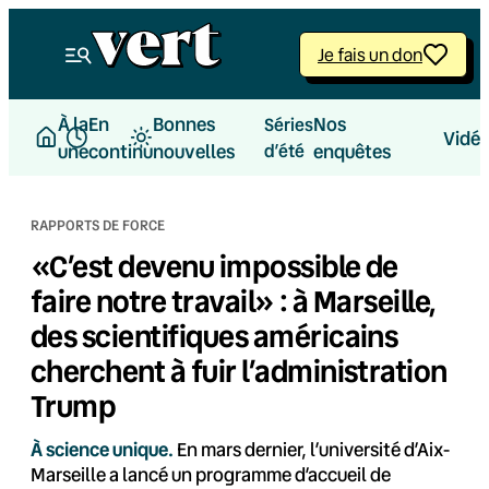
Aller
au
Je fais un don
contenu
À la
En
Bonnes
Nos
Séries
Vidé
une
continu
nouvelles
d’été
enquêtes
RAPPORTS DE FORCE
«C’est devenu impossible de
faire notre travail» : à Marseille,
des scientifiques américains
cherchent à fuir l’administration
Trump
À science unique.
En mars dernier, l’université d’Aix-
Marseille a lancé un programme d’accueil de