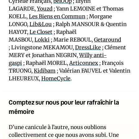
Cyrielle Français,
belOOp
; Ilfynn
LAGARDE,
Youzd
; Yann LEMOINE et Thomas
KOELL,
Les Biens en Commun
; Morgane
LONGO,
Lib&Lou
; Ralph MANSOUR & Quentin
HAYOT,
Le Closet
; Raphaël
MASBOU,
Lokki
; Marie REBOUL,
Getaround
; Livingstone MEKAMOU,
DressLike
; Clément
MERY et Jonathan NEGRIN,
Willy anti-
gaspi
; Raphaël MOREL,
Articonnex
; François
TRUONG,
Kidibam
; Valérian FAUVEL et Valentin
LHEUREUX,
HomeCycle
.
Comptez sur nous pour leur rafraîchir la
mémoire
D’une canicule à l’autre, nous oublions
collectivement ce que nous avons subi. Une