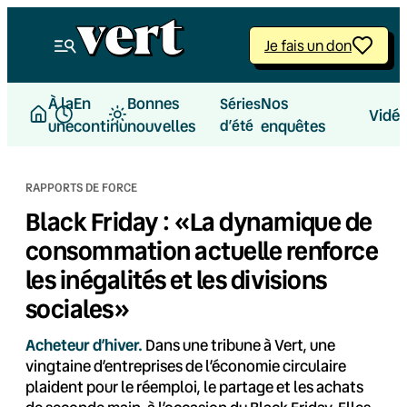
Aller
au
Je fais un don
contenu
À la
En
Bonnes
Nos
Séries
Vidé
une
continu
nouvelles
d’été
enquêtes
RAPPORTS DE FORCE
Black Friday : «La dynamique de
consommation actuelle renforce
les inégalités et les divisions
sociales»
Acheteur d’hiver.
Dans une tribune à Vert, une
vingtaine d’entreprises de l’économie circulaire
plaident pour le réemploi, le partage et les achats