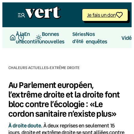
Aller
au
Je fais un don
contenu
À la
En
Bonnes
Nos
Séries
Vidé
une
continu
nouvelles
d’été
enquêtes
·
CHALEURS ACTUELLES
EXTRÊME DROITE
Au Parlement européen,
l’extrême droite et la droite font
bloc contre l’écologie : «Le
cordon sanitaire n’existe plus»
À droite doute.
À deux reprises en seulement 15
jours, droite et extrême droite se sont alliées contre