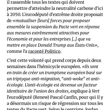
il rassemble tous les textes qui doivent
permettre d’atteindre la neutralité carbone d’ici
à 2050. L’eurodéputé d’extrême droite proposait
de
«mutualiser [leurs] forces pour proposer
ensemble la suspension du Pacte vert en réponse
aux mesures extrêmement attractives pour
l’économie et pour les entreprises […] que va
mettre en place Donald Trump aux États-Unis»
,
comme l’a
raconté Politico
.
C’est cette volonté qui prend corps depuis deux
semaines dans l’hémicycle européen.
«Ils sont
en train de créer un trumpisme européen basé sur
un triptyque anti-migration,
“
anti-woke
”
et anti-
écologie. L’anti-écologie est devenue un facteur
identitaire de l’union des droites
, explique à
Vert
l’eurodéputé (Renew) Pascal Canfin, pour qui il y
a désormais un risque de régression sur tous les
textes du Pacte vert. Selon le centriste, Jordan