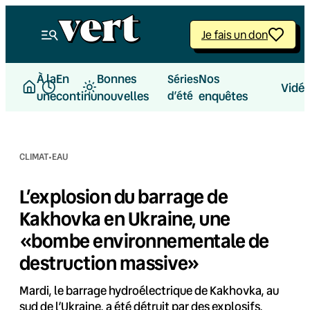
Aller
au
Je fais un don
contenu
À la
En
Bonnes
Nos
Séries
Vidé
une
continu
nouvelles
d’été
enquêtes
·
CLIMAT
EAU
L’explosion du barrage de
Kakhovka en Ukraine, une
«bombe environnementale de
destruction massive»
Mardi, le barrage hydroélectrique de Kakhovka, au
sud de l’Ukraine, a été détruit par des explosifs,