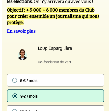
les élections
. On n’y arrivera qu’avec vous !
Objectif :
+ 5 000
+ 6 000 membres du Club
pour créer ensemble un journalisme qui nous
protège.
En savoir plus
Loup Espargilière
Co-fondateur de Vert
5 € / mois
9 € / mois