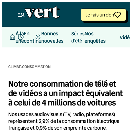
Aller
au
Je fais un don
contenu
À la
En
Bonnes
Nos
Séries
Vidé
une
continu
nouvelles
d’été
enquêtes
·
CLIMAT
CONSOMMATION
Notre consommation de télé et
de vidéos a un impact équivalent
à celui de 4 millions de voitures
Nos usages audiovisuels (TV, radio, plateformes)
représentent 2,9% de la consommation électrique
française et 0,9% de son empreinte carbone,