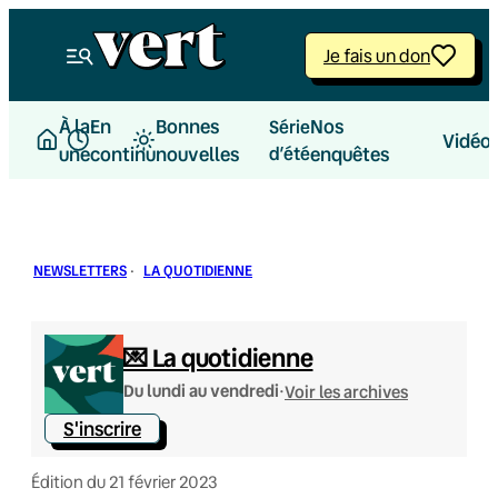
Aller
au
Je fais un don
contenu
À la
En
Bonnes
Nos
Série
Vidéo
une
continu
nouvelles
d’été
enquêtes
NEWSLETTERS
·
LA QUOTIDIENNE
💌 La quotidienne
·
Du lundi au vendredi
Voir les archives
S'inscrire
Édition du 21 février 2023