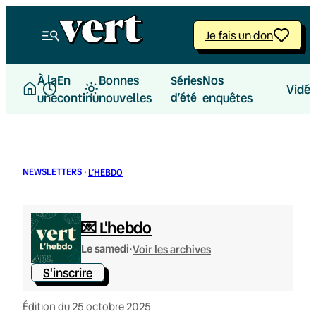
Aller
au
Je fais un don
contenu
À la
En
Bonnes
Nos
Séries
Vidé
une
continu
nouvelles
d’été
enquêtes
NEWSLETTERS
·
L’HEBDO
💌 L'hebdo
·
Le samedi
Voir les archives
S'inscrire
Édition du 25 octobre 2025