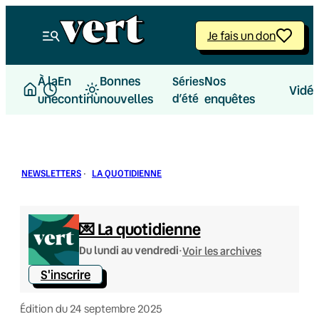
Aller
au
Je fais un don
contenu
À la
En
Bonnes
Nos
Séries
Vidé
une
continu
nouvelles
d’été
enquêtes
NEWSLETTERS
·
LA QUOTIDIENNE
💌 La quotidienne
·
Du lundi au vendredi
Voir les archives
S'inscrire
Édition du 24 septembre 2025