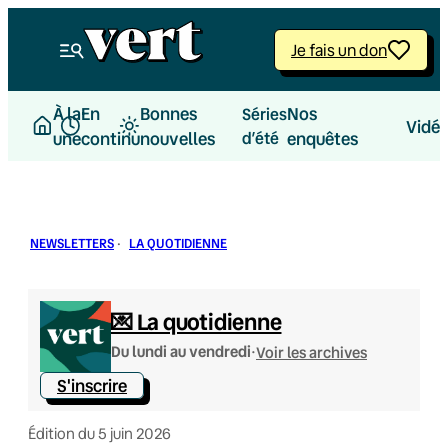
Aller
au
Je fais un don
contenu
À la
En
Bonnes
Nos
Séries
Vidé
une
continu
nouvelles
d’été
enquêtes
NEWSLETTERS
·
LA QUOTIDIENNE
💌 La quotidienne
·
Du lundi au vendredi
Voir les archives
S'inscrire
Édition du 5 juin 2026