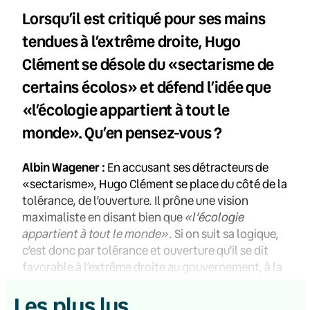
Lorsqu’il est critiqué pour ses mains
tendues à l’extrême droite, Hugo
Clément se désole du «sectarisme de
certains écolos» et défend l’idée que
«l’écologie appartient à tout le
monde». Qu’en pensez-vous ?
Albin Wagener :
En accusant ses détracteurs de
«sectarisme», Hugo Clément se place du côté de la
tolérance, de l’ouverture. Il prône une vision
maximaliste en disant bien que
«l’écologie
appartient à tout le monde»
. Si on suit sa logique,
c’est donc par tolérance et ouverture qu’il se dit
favorable à l’extrême droite au gouvernement, à la
condition qu’elle accepte de prendre l’écologie au
Les plus lus
sérieux, bien sûr. On sait pourtant que le