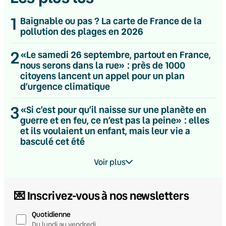
programme du RN est basé sur l’exclusion (de
certaines populations) et la fermeture (des
1
Baignable ou pas ? La carte de France de la
frontières, notamment). De même, c’est par
pollution des plages en 2026
tolérance qu’il remercie le sulfureux maire de Fréjus
2
David Rachline pour son soutien à Paul Watson.
«Le samedi 26 septembre, partout en France,
nous serons dans la rue» : près de 1000
Bref, c’est par tolérance qu’il cautionne le manque
citoyens lancent un appel pour un plan
absolu de tolérance de l’extrême droite. Cocasse,
d’urgence climatique
non ?
3
«Si c’est pour qu’il naisse sur une planète en
guerre et en feu, ce n’est pas la peine» : elles
et ils voulaient un enfant, mais leur vie a
Inscrivez-vous
basculé cet été
gratuitement pour lire la
suite de cette newsletter
Voir plus
ou
connectez-vous à votre compte existant
💌 Inscrivez-vous à nos newsletters
Quotidienne
Je m’inscris
Du lundi au vendredi