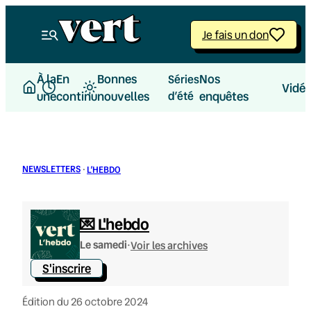
Aller
au
Je fais un don
contenu
À la
En
Bonnes
Nos
Séries
Vidé
une
continu
nouvelles
d’été
enquêtes
NEWSLETTERS
·
L’HEBDO
💌 L'hebdo
·
Le samedi
Voir les archives
S'inscrire
Édition du 26 octobre 2024