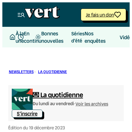
Aller
au
Je fais un don
contenu
À la
En
Bonnes
Nos
Séries
Vidé
une
continu
nouvelles
d’été
enquêtes
NEWSLETTERS
·
LA QUOTIDIENNE
💌 La quotidienne
·
Du lundi au vendredi
Voir les archives
S'inscrire
Édition du 19 décembre 2023