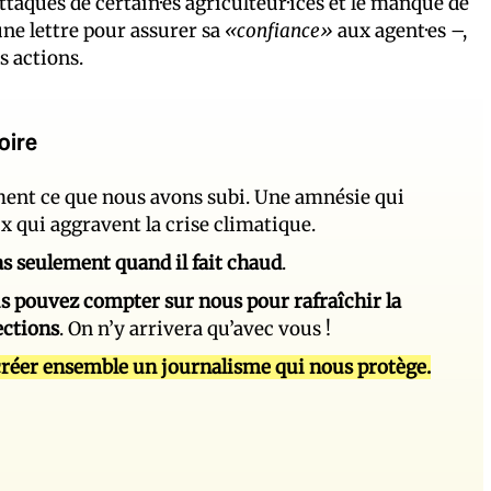
taques de certain·es agriculteur·ices et le manque de
ne lettre pour assurer sa
«confiance»
aux agent·es –,
s actions.
oire
ement ce que nous avons subi. Une amnésie qui
ux qui aggravent la crise climatique.
 pas seulement quand il fait chaud
.
s pouvez compter sur nous pour rafraîchir la
ections
. On n’y arrivera qu’avec vous !
réer ensemble un journalisme qui nous protège.