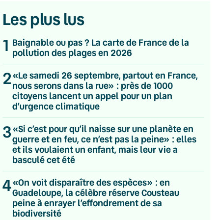
Les plus lus
1
Baignable ou pas ? La carte de France de la
pollution des plages en 2026
2
«Le samedi 26 septembre, partout en France,
nous serons dans la rue» : près de 1000
citoyens lancent un appel pour un plan
d’urgence climatique
3
«Si c’est pour qu’il naisse sur une planète en
guerre et en feu, ce n’est pas la peine» : elles
et ils voulaient un enfant, mais leur vie a
basculé cet été
4
«On voit disparaître des espèces» : en
Guadeloupe, la célèbre réserve Cousteau
💌 Inscrivez-vous à nos newsletters
peine à enrayer l’effondrement de sa
biodiversité
Quotidienne