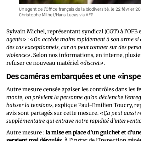
Un agent de l’Office français de la biodiversité, le 22 février
Christophe Milhet/Hans Lucas via AFP
Sylvain Michel, représentant syndical (CGT) à l’OFB e
agents»
:
«On accède moins rapidement à son arme si on 
des cas exceptionnels, car on peut tomber sur des perso
violence»
. Selon nos informations, en interne, plusie
refuser ce nouveau matériel
«discret»
.
Des caméras embarquées et une «inspec
Autre mesure censée apaiser les contrôles dans les 
monte, on prévient la personne qu’on déclenche l’enre
baisser la tension»
, explique Paul-Emilien Toucry, r
avis sont partagés sur cette mesure.
«Ça peut aussi re
supplémentaire qui entrave notre rapidité d’intervent
Autre mesure :
la mise en place d’un guichet et d’une
seraient mal déroulés
. À l’instar de l’Inspection gén