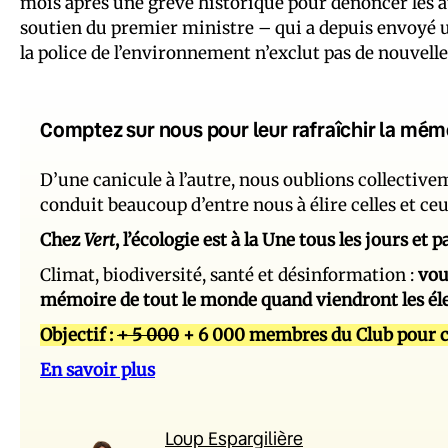
mois après une grève historique pour dénoncer les at
soutien du premier ministre – qui a depuis envoyé u
la police de l’environnement n’exclut pas de nouvelle
Comptez sur nous pour leur rafraîchir la mém
D’une canicule à l’autre, nous oublions collectiv
conduit beaucoup d’entre nous à élire celles et ce
Chez
Vert
, l’écologie est à la Une tous les jours et
Climat, biodiversité, santé et désinformation :
vou
mémoire de tout le monde quand viendront les él
Objectif :
+ 5 000
+ 6 000 membres du Club pour c
En savoir plus
Loup Espargilière