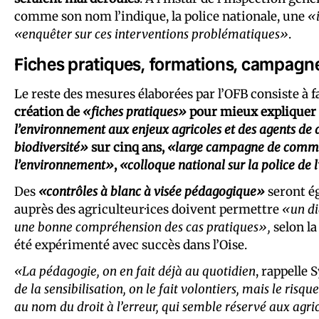
comme son nom l’indique, la police nationale, une
«
«enquêter sur ces interventions problématiques»
.
Fiches pratiques, formations, campag
Le reste des mesures élaborées par l’OFB consiste à fa
création de
«fiches pratiques»
pour mieux expliquer 
l’environnement aux enjeux agricoles et des agents de
biodiversité»
sur cinq ans,
«large campagne de communi
l’environnement»
,
«colloque national sur la police de 
Des
«contrôles à blanc à visée pédagogique»
seront ég
auprès des agriculteur·ices doivent permettre
«un di
une bonne compréhension des cas pratiques»,
selon la
été expérimenté avec succès dans l’Oise.
«La pédagogie, on en fait déjà au quotidien
, rappelle 
de la sensibilisation, on le fait volontiers, mais le risq
au nom du droit à l’erreur, qui semble réservé aux agri