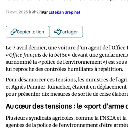
17 avril 2025 à 9h27
|
Par
Esteban Grépinet
Copier le lien
Partager
Le 7 avril dernier, une voiture d’un agent de l’Office 
«Office français de la bêtise»
devant une gendarmerie
surnommé la «police de l’environnement») est
sous 
lui reproche des contrôles humiliants à répétition.
Pour désamorcer ces tensions, les ministres de l’agri
et Agnès Pannier-Runacher, étaient en déplacement ce 
pour présenter dix mesures de sortie de crise élaboré
Au cœur des tensions : le «port d’arme 
Plusieurs syndicats agricoles, comme la FNSEA et la 
agent·es de la police de l’environnement d’être armé·e