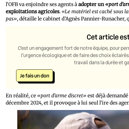
l’OFB va enjoindre ses agents à
adopter un
«port d’ar
exploitations agricoles
.
«Le matériel est caché sous l
pas»
, détaille le cabinet d’Agnès Pannier-Runacher, q
Cet article es
C’est un engagement fort de notre équipe, pour per
l’urgence écologique et de faire des choix éclairés
travail dans la durée et 
Je fais un don
En réalité, ce
«port d’arme discret»
est déjà demandé a
décembre 2024, et il provoque à lui seul l’ire des age