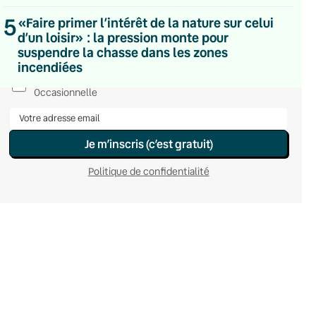
Du lundi au vendredi
5
«Faire primer l’intérêt de la nature sur celui
Hebdomadaire
d’un loisir» : la pression monte pour
Le samedi
suspendre la chasse dans les zones
Chaleurs Actuelles
incendiées
Une fois par mois
C’était Mieux Après
Occasionnelle
Je m’inscris (c’est gratuit)
Politique de confidentialité