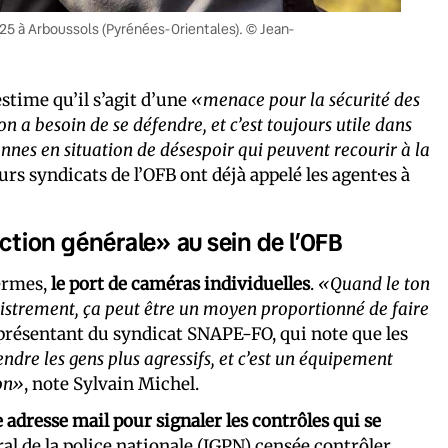
 2025 à Arboussols (Pyrénées-Orientales). © Jean-
stime qu’il s’agit d’une
«menace pour la sécurité des
a besoin de se défendre, et c’est toujours utile dans
nnes en situation de désespoir qui peuvent recourir à la
urs syndicats de l’OFB ont déjà appelé les agent·es à
tion générale» au sein de l’OFB
fermes,
le port de caméras individuelles
.
«Quand le ton
gistrement, ça peut être un moyen proportionné de faire
eprésentant du syndicat SNAPE-FO, qui note que les
ndre les gens plus agressifs, et c’est un équipement
ion»
, note Sylvain Michel.
 adresse mail pour signaler les contrôles qui se
éral de la police nationale (IGPN) censée contrôler,