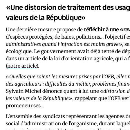
«Une distorsion de traitement des usage
valeurs de la République»
Une dernière mesure propose de
réfléchir à une
«rev
d’espèces protégées, de haies, pollutions… l’objectif e
administratives quand l’infraction est moins grave»
, s
écologique. Le gouvernement avait déjà tenté de dép
dans un article de la loi d’orientation agricole, qui 
(
notre article
).
«Quelles que soient les mesures prises par l’OFB, elles
des agriculteurs : difficultés du métier, problèmes finan
Sylvain Michel dénonce quant à lui une
«distorsion d
les valeurs de la République»
, rappelant que l’OFB verb
promeneur·ses…
L’ensemble des syndicats représentant les agent·es d
social d’administration de l’organisme, durant laque